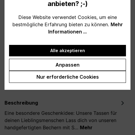
anbieten? ;-)
Verfügbar, Lieferzeit: 1-3 Tage
Diese Website verwendet Cookies, um eine
bestmögliche Erfahrung bieten zu können.
Mehr
auswählen
Farbe
Informationen ...
weiß
schwarz
grau
petrol
Alle akzeptieren
Produkt Anzahl: Gib den gewünschten Wert
In den Warenkorb
Anpassen
Nur erforderliche Cookies
Produktnummer:
T800151-04
Beschreibung
Eine besondere Geschenkidee: Unsere Tassen für
deinen Lieblingsmenschen Lass dich von unseren
handgefertigten Bechern mit S…
Mehr