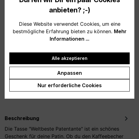
10,95 €
anbieten? ;-)
Preise inkl. MwSt. zzgl. Versandkosten
Diese Website verwendet Cookies, um eine
Verfügbar, Lieferzeit: 1-3 Tage
bestmögliche Erfahrung bieten zu können.
Mehr
Informationen ...
auswählen
Farbe
weiß
schwarz
rosa
lila
Alle akzeptieren
Produkt Anzahl: Gib den gewünschten Wert
In den Warenkorb
Anpassen
Nur erforderliche Cookies
Produktnummer:
T800146-04
Beschreibung
Die Tasse "Weltbeste Patentante" ist ein schönes
Geschenk für deine Patin. Ob du den Kaffeebecher