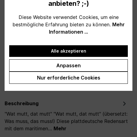
Verfügbar, Lieferzeit: 1-3 Tage
anbieten? ;-)
Diese Website verwendet Cookies, um eine
auswählen
Farbe
bestmögliche Erfahrung bieten zu können.
Mehr
weiß
schwarz
hellblau
Informationen ...
dunkelblau
Alle akzeptieren
Produkt Anzahl: Gib den gewünschten Wert
In den Warenkorb
Anpassen
Nur erforderliche Cookies
Produktnummer:
T800102-02
Beschreibung
"Wat mutt, dat mutt" "Wat mutt, dat mutt" (übersetzt:
Was muss, das muss!) Diese plattdeutsche Redensart
mit dem maritimen…
Mehr