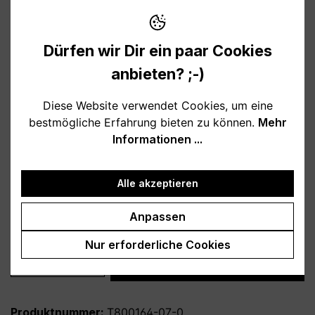
10,95 €
Preise inkl. MwSt. zzgl. Versandkosten
Dürfen wir Dir ein paar Cookies
Verfügbar, Lieferzeit: 1-3 Tage
anbieten? ;-)
auswählen
Farbe
Diese Website verwendet Cookies, um eine
bestmögliche Erfahrung bieten zu können.
Mehr
weiß
schwarz
hellblau
rosa
Informationen ...
burgund
türkis
grau
petrol
dunkelblau
lila
Alle akzeptieren
auswählen
Variante
Anpassen
personalisiert
ohne Personalisierung
Nur erforderliche Cookies
Produkt Anzahl: Gib den gewünschten Wert
In den Warenkorb
Produktnummer:
T800164-07-0