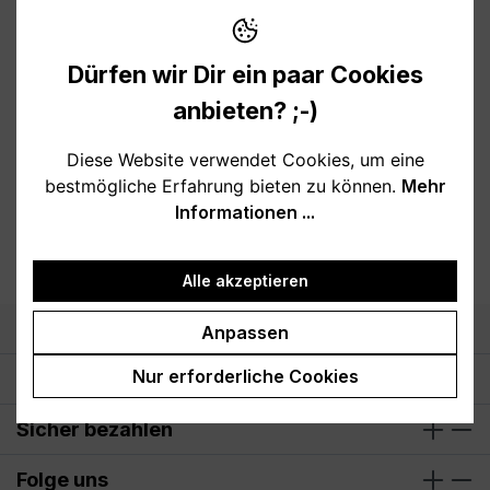
Dürfen wir Dir ein paar Cookies
anbieten? ;-)
Produkte filtern
Diese Website verwendet Cookies, um eine
bestmögliche Erfahrung bieten zu können.
Mehr
Keine Produkte gefunden.
Informationen ...
Alle akzeptieren
Support
Anpassen
Nur erforderliche Cookies
Öffnungszeiten
Sicher bezahlen
Folge uns