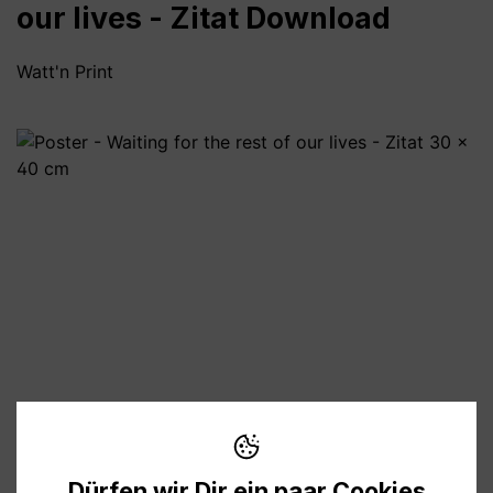
our lives - Zitat Download
Watt'n Print
Bildergalerie überspringen
4,00 €
Preise inkl. MwSt. zzgl. Versandkosten
Dürfen wir Dir ein paar Cookies