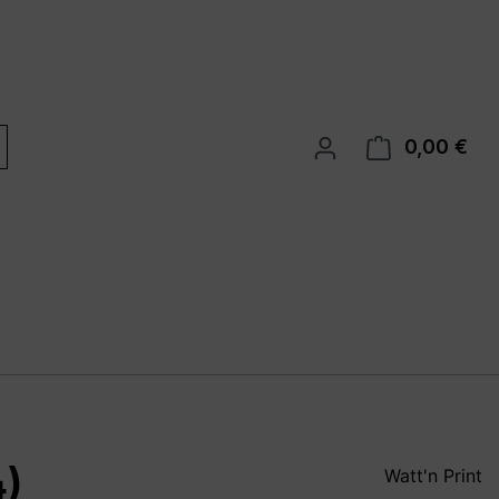
0,00 €
War
4)
Watt'n Print