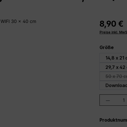
8,90 €
Preise inkl. Mw
ausw
Größe
14,8 x 21
29,7 x 42
50 x 70 c
(D
Downloa
Produkt 
Produktnu