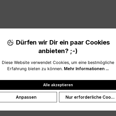
Dürfen wir Dir ein paar Cookies
ally
anbieten? ;-)
h dein WLAN automatisch verbindet".
Diese Website verwendet Cookies, um eine bestmögliche
Erfahrung bieten zu können.
Mehr Informationen ...
inzug eine witzige Geschenkidee, passend für Mann und 
Alle akzeptieren
Anpassen
Nur erforderliche Cooki