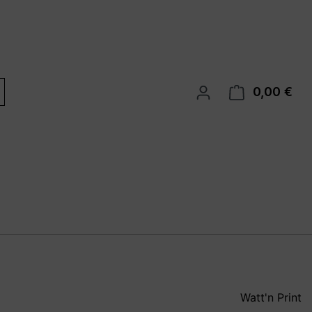
0,00 €
War
Watt'n Print