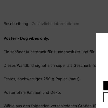
Beschreibung
Zusätzliche Informationen
Poster - Dog vibes only.
Ein schöner Kunstdruck für Hundebesitzer und für alle, d
Dieses Wandbild eignet sich super als Geschenk für die
Festes, hochwertiges 250 g Papier (matt).
Poster ohne Rahmen und Deko.
Wähle aus den folgenden verschiedenen Größen (B x H):