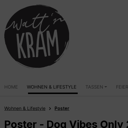
springen
Zur Hauptnavigation springen
HOME
WOHNEN & LIFESTYLE
TASSEN
FEIE
Wohnen & Lifestyle
Poster
Poster - Dog Vibes Only