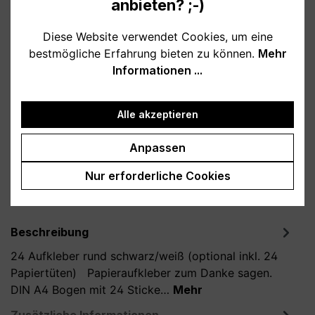
anbieten? ;-)
Verfügbar, Lieferzeit: 1-3 Tage
Diese Website verwendet Cookies, um eine
bestmögliche Erfahrung bieten zu können.
Mehr
auswählen
Art
Informationen ...
Sticker
Alle akzeptieren
Produkt Anzahl: Gib den gewünschten Wert
In den Warenkorb
Anpassen
Produktnummer:
A100017-S
Nur erforderliche Cookies
Beschreibung
24 Aufkleber rund schwarz/weiß (optional inkl. 24
Papiertüten) Papieraufkleber zum Danke sagen.
DIN A4 Bogen mit 24 Sticke…
Mehr